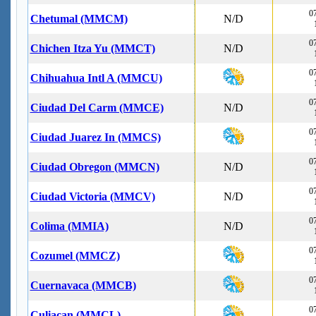
07
Chetumal (MMCM)
N/D
07
Chichen Itza Yu (MMCT)
N/D
07
Chihuahua Intl A (MMCU)
07
Ciudad Del Carm (MMCE)
N/D
07
Ciudad Juarez In (MMCS)
07
Ciudad Obregon (MMCN)
N/D
07
Ciudad Victoria (MMCV)
N/D
07
Colima (MMIA)
N/D
07
Cozumel (MMCZ)
07
Cuernavaca (MMCB)
07
Culiacan (MMCL)