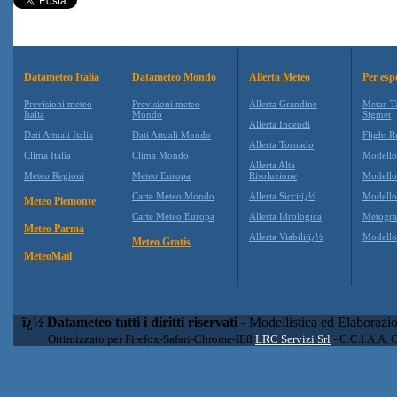
Datameteo Italia
Datameteo Mondo
Allerta Meteo
Per esp
Previsioni meteo
Previsioni meteo
Allerta Grandine
Metar-T
Italia
Mondo
Sigmet
Allerta Incendi
Dati Attuali Italia
Dati Attuali Mondo
Flight R
Allerta Tornado
Clima Italia
Clima Mondo
Modell
Allerta Alta
Meteo Regioni
Meteo Europa
Risoluzione
Modell
Carte Meteo Mondo
Allerta Siccitï¿½
Modello
Meteo Piemonte
Carte Meteo Europa
Allerta Idrologica
Metogr
Meteo Parma
Allerta Viabilitï¿½
Modell
Meteo Gratis
MeteoMail
ï¿½ Datameteo tutti i diritti riservati
- Modellistica ed Elaborazi
Ottimizzato per Firefox-Safari-Chrome-IE8
LRC Servizi Srl
- C.C.I.A.A. 