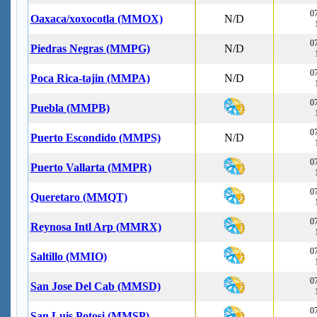
07
Oaxaca/xoxocotla (MMOX)
N/D
07
Piedras Negras (MMPG)
N/D
07
Poca Rica-tajin (MMPA)
N/D
07
Puebla (MMPB)
07
Puerto Escondido (MMPS)
N/D
07
Puerto Vallarta (MMPR)
07
Queretaro (MMQT)
07
Reynosa Intl Arp (MMRX)
07
Saltillo (MMIO)
07
San Jose Del Cab (MMSD)
07
San Luis Potosi (MMSP)