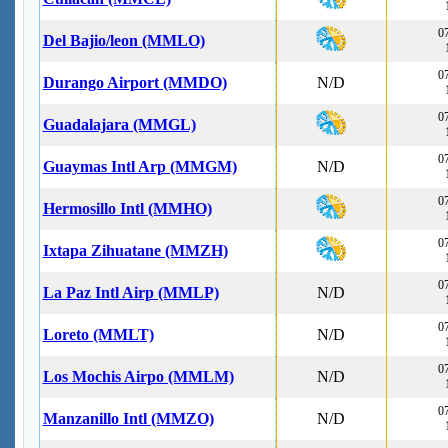
07
Del Bajio/leon (MMLO)
07
Durango Airport (MMDO)
N/D
07
Guadalajara (MMGL)
07
Guaymas Intl Arp (MMGM)
N/D
07
Hermosillo Intl (MMHO)
07
Ixtapa Zihuatane (MMZH)
07
La Paz Intl Airp (MMLP)
N/D
07
Loreto (MMLT)
N/D
07
Los Mochis Airpo (MMLM)
N/D
07
Manzanillo Intl (MMZO)
N/D