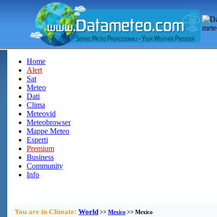
Home
Alert
Sat
Meteo
Dati
Clima
Meteovid
Meteobrowser
Mappe Meteo
Esperti
Premium
Business
Community
Info
You are in Climate:
World
>>
Mexico
>> Mexico