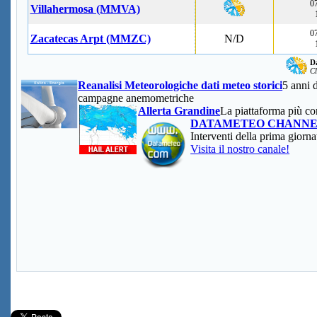
07
Villahermosa (MMVA)
07
Zacatecas Arpt (MMZC)
N/D
Da
Cl
Reanalisi Meteorologiche dati meteo storici
5 anni d
campagne anemometriche
Allerta Grandine
La piattaforma più co
DATAMETEO CHANN
Interventi della prima giorn
Visita il nostro canale!