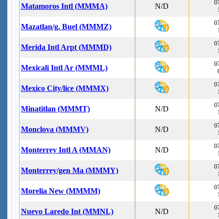
07
Matamoros Intl (MMMA)
N/D
07
Mazatlan/g. Buel (MMMZ)
07
Merida Intl Arpt (MMMD)
07
Mexicali Intl Ar (MMML)
07
Mexico City/lice (MMMX)
07
Minatitlan (MMMT)
N/D
07
Monclova (MMMV)
N/D
07
Monterrey Intl A (MMAN)
N/D
07
Monterrey/gen Ma (MMMY)
07
Morelia New (MMMM)
07
Nuevo Laredo Int (MMNL)
N/D