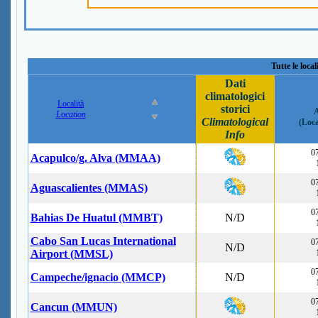
Tutte le loca
Dati
climatologici
Località
storici
A
Location
Climatological
(Loc
Info
07
Acapulco/g. Alva (MMAA)
07
Aguascalientes (MMAS)
07
Bahias De Huatul (MMBT)
N/D
Cabo San Lucas International
07
N/D
Airport (MMSL)
07
Campeche/ignacio (MMCP)
N/D
07
Cancun (MMUN)