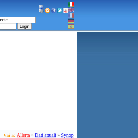
Login
Allerta
»
Dati attuali
»
Synop
Vai a: