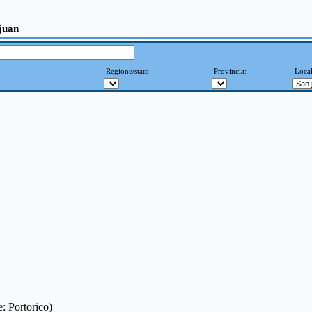
 juan
Regione/stato:
Provincia:
Local
e: Portorico)