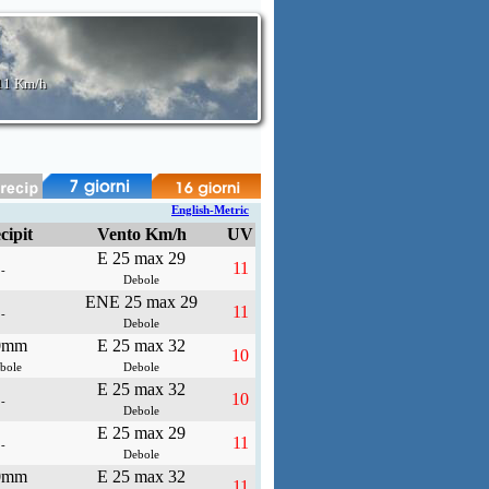
11 Km/h
English-Metric
cipit
Vento Km/h
UV
E 25 max 29
11
-
Debole
ENE 25 max 29
11
-
Debole
0mm
E 25 max 32
10
bole
Debole
E 25 max 32
10
-
Debole
E 25 max 29
11
-
Debole
0mm
E 25 max 32
11