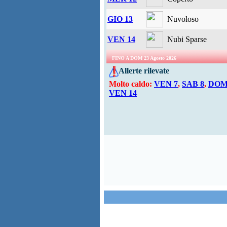
GIO 13
Nuvoloso
VEN 14
Nubi Sparse
FINO A DOM 23 Agosto 2026
Allerte rilevate
Molto caldo:
VEN 7
,
SAB 8
,
DOM
VEN 14