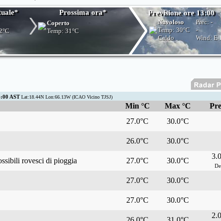
tuale*
Prossima ora*
Previsione ore 13:00
Nuvoloso
Prec:
-
Coperto
Temp:
30°C
-
2°C
Temp:
31°C
Caldo
Wind: E
:00 AST
Lat:18.44N Lon:66.13W (ICAO Vicino TJSJ)
Min °C
Max °C
Pre
27.0°C
30.0°C
26.0°C
30.0°C
3.
ssibili rovesci di pioggia
27.0°C
30.0°C
De
27.0°C
30.0°C
27.0°C
30.0°C
2.
26.0°C
31.0°C