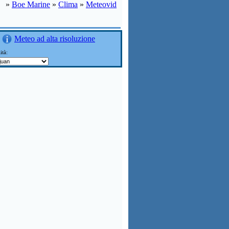
»
Boe Marine
»
Clima
»
Meteovid
Meteo ad alta risoluzione
ità: