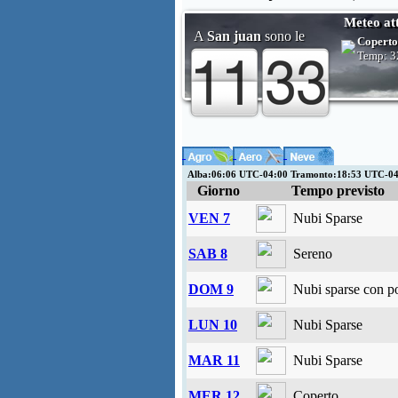
Meteo at
A
San juan
sono le
Coperto
Temp:
3
Alba:06:06 UTC-04:00 Tramonto:18:53 UTC-04
Giorno
Tempo previsto
VEN 7
Nubi Sparse
SAB 8
Sereno
DOM 9
Nubi sparse con po
LUN 10
Nubi Sparse
MAR 11
Nubi Sparse
MER 12
Coperto