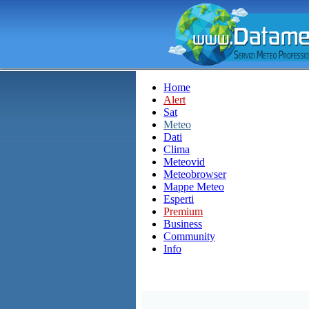
Home
Alert
Sat
Meteo
Dati
Clima
Meteovid
Meteobrowser
Mappe Meteo
Esperti
Premium
Business
Community
Info