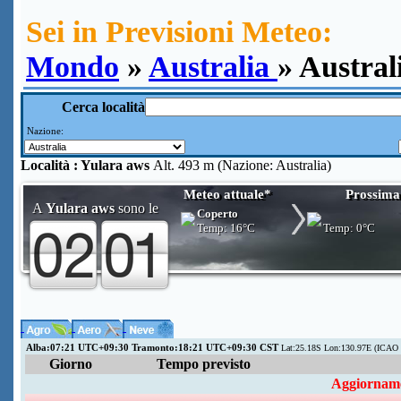
Sei in Previsioni Meteo:
Mondo
»
Australia
» Austral
Cerca località
Nazione:
Località :
Yulara aws
Alt. 493 m (Nazione: Australia)
Meteo attuale*
Prossima
A
Yulara aws
sono le
Coperto
Temp:
16°C
Temp:
0°C
Alba:07:21 UTC+09:30 Tramonto:18:21 UTC+09:30 CST
Lat:25.18S Lon:130.97E (ICAO
Giorno
Tempo previsto
Aggiorname