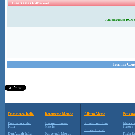
FINO A LUN 24 Agosto 2026
Aggiornamento:
DOM 9 
Termini Condi
Datameteo Italia
Datameteo Mondo
Allerta Meteo
Per espe
Previsioni meteo
Previsioni meteo
Allerta Grandine
Metar-T
Italia
Mondo
Sigmet
Allerta Incendi
Dati Attuali Italia
Dati Attuali Mondo
Flight R