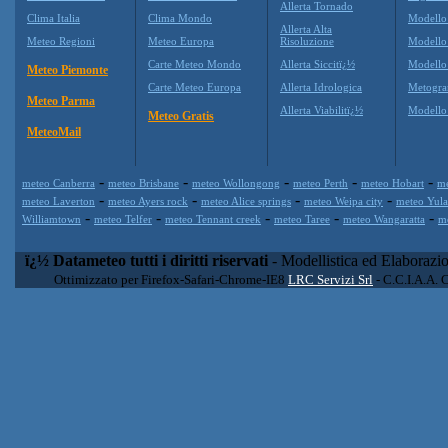
Allerta Tornado
Clima Italia
Clima Mondo
Modello
Allerta Alta
Meteo Regioni
Meteo Europa
Risoluzione
Modell
Carte Meteo Mondo
Allerta Siccitï¿½
Modello
Meteo Piemonte
Carte Meteo Europa
Allerta Idrologica
Metogr
Meteo Parma
Allerta Viabilitï¿½
Modell
Meteo Gratis
MeteoMail
-
-
-
-
-
meteo Canberra
meteo Brisbane
meteo Wollongong
meteo Perth
meteo Hobart
me
-
-
-
-
meteo Laverton
meteo Ayers rock
meteo Alice springs
meteo Weipa city
meteo Yula
-
-
-
-
-
Williamtown
meteo Telfer
meteo Tennant creek
meteo Taree
meteo Wangaratta
m
ï¿½ Datameteo tutti i diritti riservati
- Modellistica ed Elaborazi
Ottimizzato per Firefox-Safari-Chrome-IE8
LRC Servizi Srl
- C.C.I.A.A. 