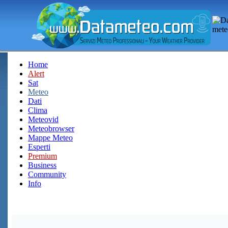
Home
Alert
Sat
Meteo
Dati
Clima
Meteovid
Meteobrowser
Mappe Meteo
Esperti
Premium
Business
Community
Info