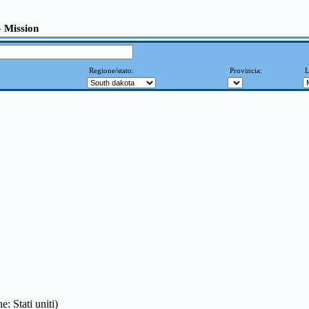
» Mission
Regione/stato:
Provincia:
L
e: Stati uniti)