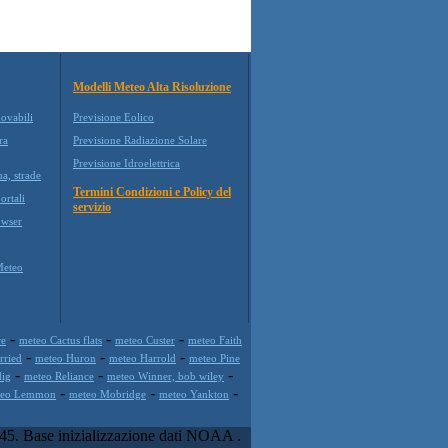
Modelli Meteo Alta Risoluzione
novabili
Previsione Eolico
ra
Previsione Radiazione Solare
Previsione Idroelettrica
ua, strade
Termini Condizioni e Policy del
ortali
servizio
wser
Meteo
-
-
-
re
meteo Cactus flats
meteo Custer
meteo Faith
-
-
-
rried
meteo Huron
meteo Harrold
meteo Pine
-
-
-
dig
meteo Reliance
meteo Winner, bob wiley
-
-
-
teo Lemmon
meteo Mobridge
meteo Yankton
45. Base inizializzazione dati NOAA .