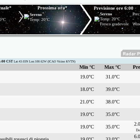
tuale*
Prossima ora*
Previsione ore 6:00
Sereno
Prec
Sereno
Temp:
20°C
-
0°C
Temp:
20°C
Fresco gradevole
Win
5:00 CST
Lat:43.03N Lon:100.62W (ICAO Vicino KVTN)
Min °C
Max °C
Pre
19.0°C
31.0°C
18.0°C
39.0°C
21.0°C
38.0°C
19.0°C
35.0°C
2.
19.0°C
35.0°C
De
6.
ssibili rovesci di pioggia
19.0°C
33.0°C