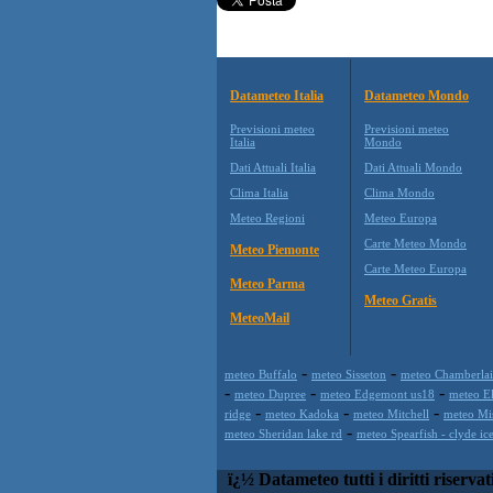
Datameteo Italia
Datameteo Mondo
Previsioni meteo
Previsioni meteo
Italia
Mondo
Dati Attuali Italia
Dati Attuali Mondo
Clima Italia
Clima Mondo
Meteo Regioni
Meteo Europa
Carte Meteo Mondo
Meteo Piemonte
Carte Meteo Europa
Meteo Parma
Meteo Gratis
MeteoMail
-
-
meteo Buffalo
meteo Sisseton
meteo Chamberla
-
-
-
meteo Dupree
meteo Edgemont us18
meteo El
-
-
-
ridge
meteo Kadoka
meteo Mitchell
meteo Mi
-
meteo Sheridan lake rd
meteo Spearfish - clyde ic
ï¿½ Datameteo tutti i diritti riservat