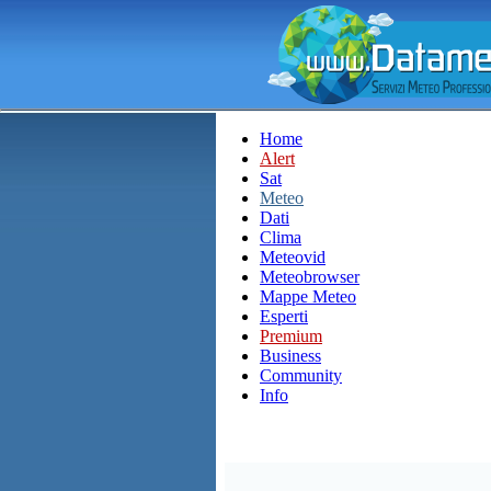
Home
Alert
Sat
Meteo
Dati
Clima
Meteovid
Meteobrowser
Mappe Meteo
Esperti
Premium
Business
Community
Info