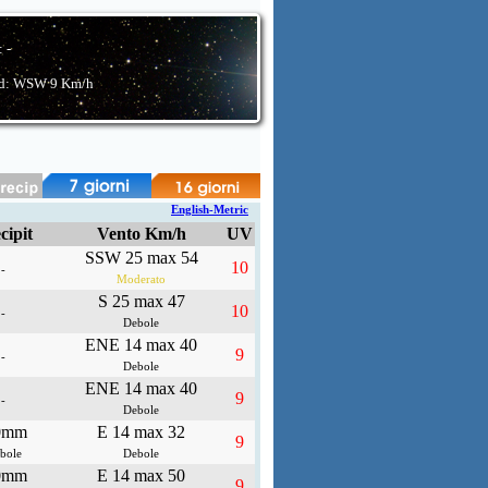
:
-
d: WSW
9 Km/h
English-Metric
cipit
Vento Km/h
UV
SSW 25 max 54
10
-
Moderato
S 25 max 47
10
-
Debole
ENE 14 max 40
9
-
Debole
ENE 14 max 40
9
-
Debole
0mm
E 14 max 32
9
bole
Debole
0mm
E 14 max 50
9