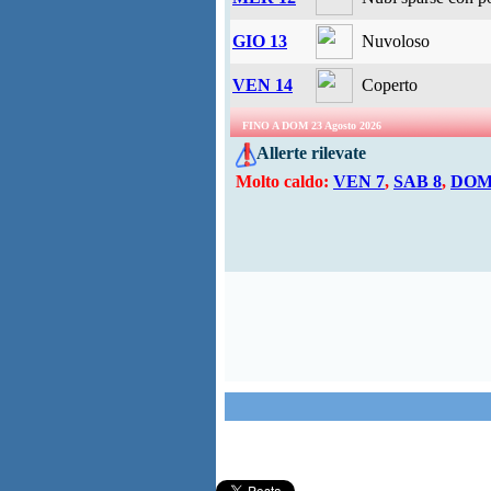
GIO 13
Nuvoloso
VEN 14
Coperto
FINO A DOM 23 Agosto 2026
Allerte rilevate
Molto caldo:
VEN 7
,
SAB 8
,
DOM