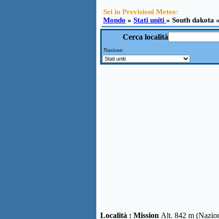
Sei in Previsioni Meteo:
Mondo
»
Stati uniti
» South dakota 
Cerca località
Nazione:
Località :
Mission
Alt. 842 m (Nazion