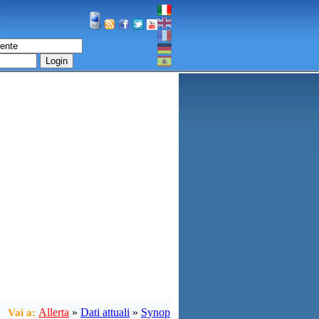
Login
Allerta
»
Dati attuali
»
Synop
Vai a: