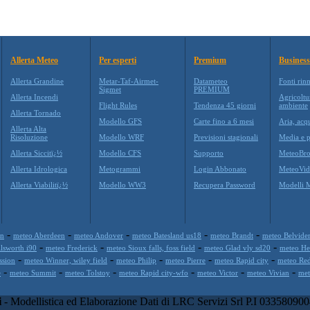
Allerta Meteo
Per esperti
Premium
Business
Allerta Grandine
Metar-Taf-Airmet-
Datameteo
Fonti rin
Sigmet
PREMIUM
Allerta Incendi
Agricoltu
Flight Rules
Tendenza 45 giorni
ambiente
Allerta Tornado
Modello GFS
Carte fino a 6 mesi
Aria, acq
Allerta Alta
Risoluzione
Modello WRF
Previsioni stagionali
Media e p
Allerta Siccitï¿½
Modello CFS
Supporto
MeteoBro
Allerta Idrologica
Metogrammi
Login Abbonato
MeteoVid
Allerta Viabilitï¿½
Modello WW3
Recupera Password
Modelli 
-
-
-
-
-
in
meteo Aberdeen
meteo Andover
meteo Batesland us18
meteo Brandt
meteo Belvide
-
-
-
-
lsworth i90
meteo Frederick
meteo Sioux falls, foss field
meteo Glad vly sd20
meteo He
-
-
-
-
-
ssion
meteo Winner, wiley field
meteo Philip
meteo Pierre
meteo Rapid city
meteo Re
-
-
-
-
-
-
e
meteo Summit
meteo Tolstoy
meteo Rapid city-wfo
meteo Victor
meteo Vivian
me
i
- Modellistica ed Elaborazione Dati di LRC Servizi Srl P.I 033580900