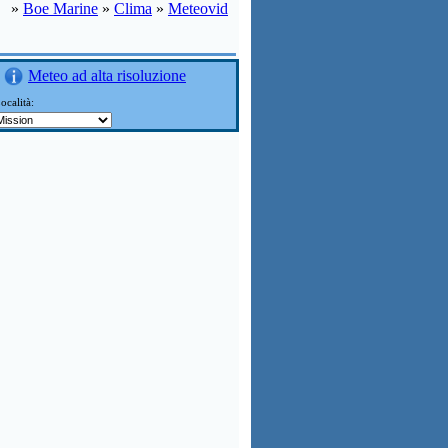
»
Boe Marine
»
Clima
»
Meteovid
Meteo ad alta risoluzione
ocalità: