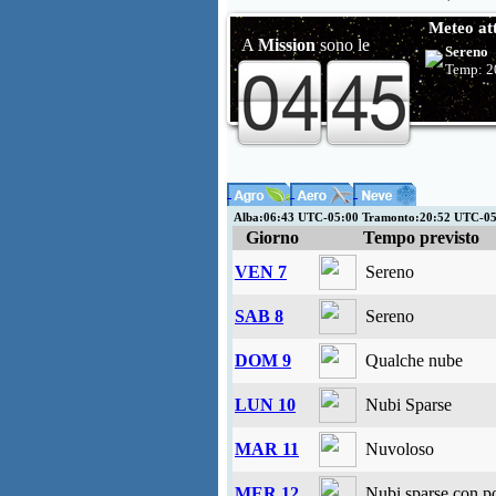
Meteo at
A
Mission
sono le
Sereno
Temp:
2
Alba:06:43 UTC-05:00 Tramonto:20:52 UTC-0
Giorno
Tempo previsto
VEN 7
Sereno
SAB 8
Sereno
DOM 9
Qualche nube
LUN 10
Nubi Sparse
MAR 11
Nuvoloso
MER 12
Nubi sparse con po