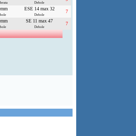
erata
Debole
0mm
ESE 14 max 32
7
bole
Debole
0mm
SE 11 max 47
7
bole
Debole