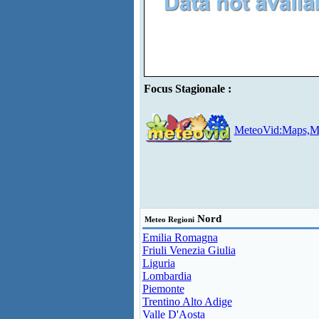
Focus Stagionale :
MeteoVid:Maps,Mo
Nord
Meteo Regioni
Emilia Romagna
Friuli Venezia Giulia
Liguria
Lombardia
Piemonte
Trentino Alto Adige
Valle D'Aosta