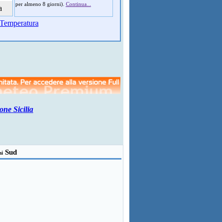
per almeno 8 giorni).
Continua...
a
Temperatura
one Sicilia
Sud
ni