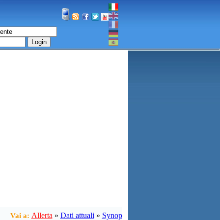
Login
Allerta
»
Dati attuali
»
Synop
Vai a: