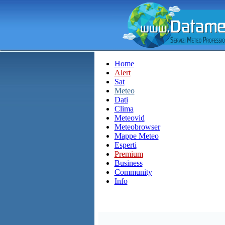
Home
Alert
Sat
Meteo
Dati
Clima
Meteovid
Meteobrowser
Mappe Meteo
Esperti
Premium
Business
Community
Info