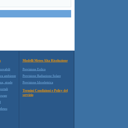
s
Modelli Meteo Alta Risoluzione
novabili
Previsione Eolico
ura ambiente
Previsione Radiazione Solare
ua, strade
Previsione Idroelettrica
ortali
Termini Condizioni e Policy del
servizio
owser
d
Meteo