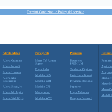
Termini Condizioni e Policy del servizio
Allerta Meteo
Per esperti
Premium
Busines
Allerta Grandine
Metar-Taf-Airmet-
Datameteo
Fonti rin
Sigmet
PREMIUM
Allerta Incendi
Agricolt
Flight Rules
Tendenza 45 giorni
Allerta Tornado
Aria, acq
Modello GFS
Carte fino a 6 mesi
Allerta Alta
Media e p
Risoluzione
Modello WRF
Previsioni stagionali
MeteoBr
Allerta Siccitï¿½
Modello CFS
Supporto
MeteoVi
Allerta Idrologica
Metogrammi
Login Abbonato
Modelli 
Allerta Viabilitï¿½
Modello WW3
Recupera Password