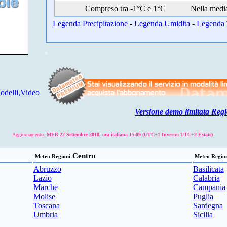
Compreso tra -1°C e 1°C
Nella medi
Legenda Precipitazione
-
Legenda Umidita
-
Legenda 
delli,Video
Versione demo limitata Regi
Aggiornamento:
MER 22 Settembre 2010, ora italiana 15:09 (UTC+1 Inverno UTC+2 Estate)
Centro
Meteo Regioni
Meteo Regio
Abruzzo
Basilicata
Lazio
Calabria
Marche
Campania
Molise
Puglia
Toscana
Sardegna
Umbria
Sicilia