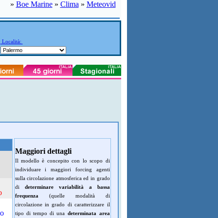
»
Boe Marine
»
Clima
»
Meteovid
Località:
Maggiori dettagli
Il modello è concepito con lo scopo di
individuare i maggiori forcing agenti
sulla circolazione atmosferica ed in grado
di
determinare variabilità a bassa
o
frequenza
(quelle modalità di
circolazione in grado di caratterizzare il
do
tipo di tempo di una
determinata area