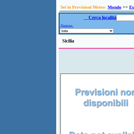
Sei in Previsioni Meteo:
Mondo
>>
E
Cerca località
Nazione:
Sicilia