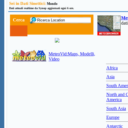
Sei in Dati Sinottici:
Mondo
Dati attuali realtime da Synop aggiornati ogni 6 ore.
Me
Cerca
dat
MeteoVid:Maps, Modelli,
Video
Africa
Asia
South Amer
North and C
America
South Asia
Europe
Antarctic