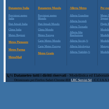
Datameteo Italia
Datameteo Mondo
Allerta Meteo
Per esp
Previsioni meteo
Previsioni meteo
Allerta Grandine
Metar-
Italia
Mondo
Sigmet
Allerta Incendi
Dati Attuali Italia
Dati Attuali Mondo
Flight 
Allerta Tornado
Clima Italia
Clima Mondo
Modell
Allerta Alta
Meteo Regioni
Meteo Europa
Risoluzione
Model
Carte Meteo Mondo
Allerta Siccitï¿½
Modell
Meteo Piemonte
Carte Meteo Europa
Allerta Idrologica
Metog
Meteo Parma
Allerta Viabilitï¿½
Model
Meteo Gratis
MeteoMail
ï¿½ Datameteo tutti i diritti riservati
- Modellistica ed Elaboraz
Ottimizzato per Firefox-Safari-Chrome-IE8
LRC Servizi Srl
- C.C.I.A.A.