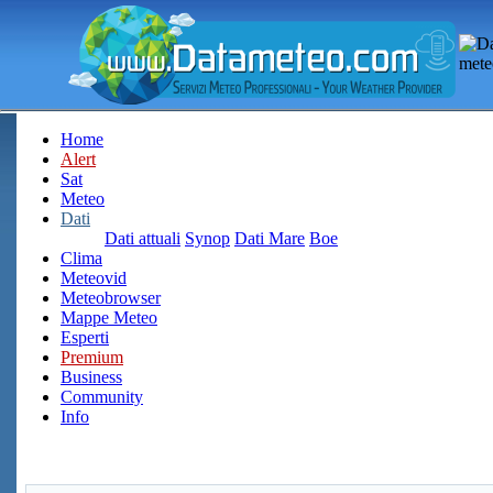
Home
Alert
Sat
Meteo
Dati
Dati attuali
Synop
Dati Mare
Boe
Clima
Meteovid
Meteobrowser
Mappe Meteo
Esperti
Premium
Business
Community
Info