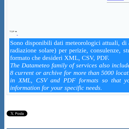
Sono disponibili dati meteorologici attuali, di
radiazione solare) per perizie, consulenze, st
formato che desideri XML, CSV, PDF.
The Datameteo family of services also includ
8 current or archive for more than 5000 locat
in XML, CSV and PDF formats so that you
information for your specific needs.