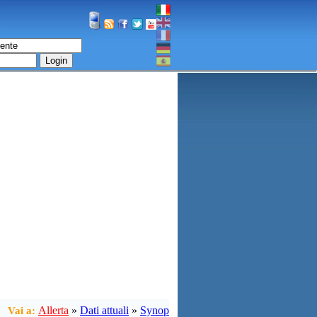
Login
Allerta
»
Dati attuali
»
Synop
Vai a: