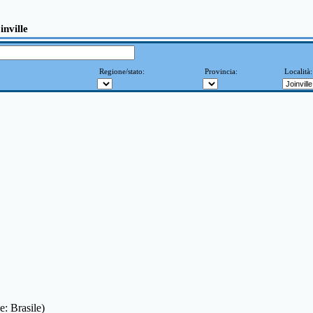
inville
Regione/stato:
Provincia:
Località
e: Brasile)