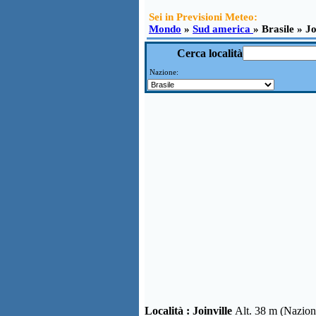
Sei in Previsioni Meteo:
Mondo
»
Sud america
» Brasile » Jo
Cerca località
Nazione:
Località :
Joinville
Alt. 38 m (Nazion