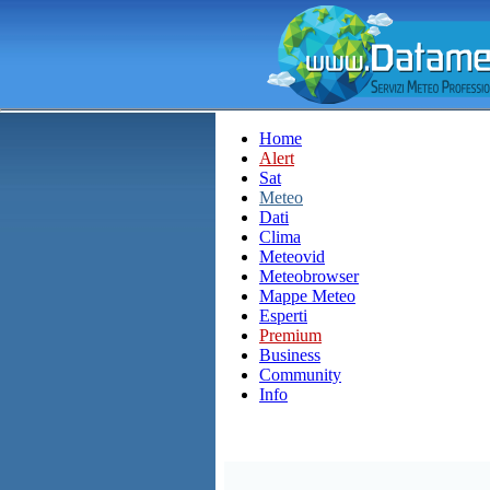
Home
Alert
Sat
Meteo
Dati
Clima
Meteovid
Meteobrowser
Mappe Meteo
Esperti
Premium
Business
Community
Info