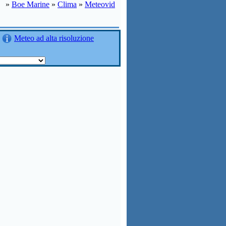
»
Boe Marine
»
Clima
»
Meteovid
Meteo ad alta risoluzione
: