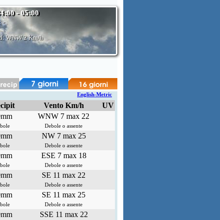
04:00 - 05:00
:
-
d: WNW
2 Km/h
English-Metric
cipit
Vento Km/h
UV
0mm
WNW 7 max 22
bole
Debole o assente
0mm
NW 7 max 25
bole
Debole o assente
0mm
ESE 7 max 18
bole
Debole o assente
0mm
SE 11 max 22
bole
Debole o assente
0mm
SE 11 max 25
bole
Debole o assente
0mm
SSE 11 max 22