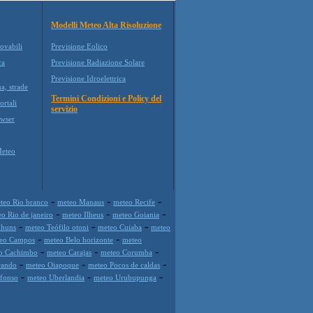
Modelli Meteo Alta Risoluzione
ovabili
Previsione Eolico
ra
Previsione Radiazione Solare
Previsione Idroelettrica
a, strade
Termini Condizioni e Policy del
ortali
servizio
wser
Meteo
-
-
-
teo Rio branco
meteo Manaus
meteo Recife
-
-
-
o Rio de janeiro
meteo Ilheus
meteo Goiania
-
-
-
nhuns
meteo Teófilo otoni
meteo Cuiaba
meteo
-
-
eo Campos
meteo Belo horizonte
meteo
-
-
-
o Cachimbo
meteo Carajas
meteo Corumba
-
-
-
rando
meteo Oiapoque
meteo Pocos de caldas
-
-
-
afonso
meteo Uberlandia
meteo Urubupunga