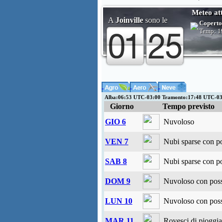
Meteo at
A
Joinville
sono le
Coperto
Temp:
1
Alba:06:53 UTC-03:00 Tramonto:17:48 UTC-0
Giorno
Tempo previsto
GIO 6
Nuvoloso
VEN 7
Nubi sparse con po
SAB 8
Nubi sparse con po
DOM 9
Nuvoloso con possi
LUN 10
Nuvoloso con possi
MAR 11
Rovesci di pioggia