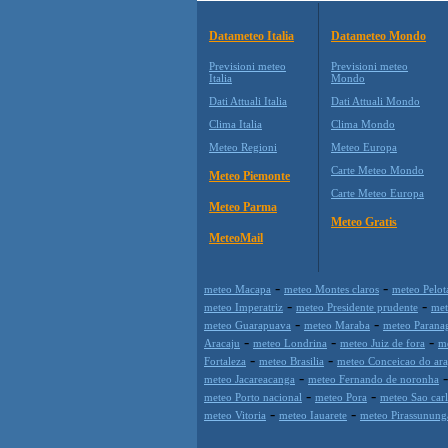
Datameteo Italia
Datameteo Mondo
Previsioni meteo
Previsioni meteo
Italia
Mondo
Dati Attuali Italia
Dati Attuali Mondo
Clima Italia
Clima Mondo
Meteo Regioni
Meteo Europa
Carte Meteo Mondo
Meteo Piemonte
Carte Meteo Europa
Meteo Parma
Meteo Gratis
MeteoMail
-
-
meteo Macapa
meteo Montes claros
meteo Pelot
-
-
meteo Imperatriz
meteo Presidente prudente
met
-
-
meteo Guarapuava
meteo Maraba
meteo Parana
-
-
-
Aracaju
meteo Londrina
meteo Juiz de fora
me
-
-
Fortaleza
meteo Brasilia
meteo Conceicao do ara
-
meteo Jacareacanga
meteo Fernando de noronha
-
-
meteo Porto nacional
meteo Pora
meteo Sao car
-
-
meteo Vitoria
meteo Iauarete
meteo Pirassunung