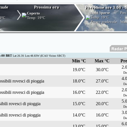
tuale
Prossima ora
Previsione ore 3:00 - 
Nubi Sparse
Prec
Coperto
Temp:
19°C
-
9°C
Temp:
19°C
Fresco gradevole
Win
3:00 BRT
Lat:26.3S Lon:48.83W (ICAO Vicino SBCT)
Min °C
Max °C
Pre
2.
19.0°C
30.0°C
De
4.
ssibili rovesci di pioggia
18.0°C
27.0°C
De
2.
ssibili rovesci di pioggia
16.0°C
22.0°C
De
5.
bili rovesci di pioggia
15.0°C
20.0°C
De
3.
bili rovesci di pioggia
14.0°C
16.0°C
De
6.
13.0°C
15.0°C