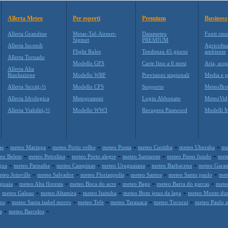
Allerta Meteo
Per esperti
Premium
Business
Allerta Grandine
Metar-Taf-Airmet-
Datameteo
Fonti rinn
Sigmet
PREMIUM
Allerta Incendi
Agricoltu
Flight Rules
Tendenza 45 giorni
ambiente
Allerta Tornado
Modello GFS
Carte fino a 6 mesi
Aria, acqu
Allerta Alta
Risoluzione
Modello WRF
Previsioni stagionali
Media e p
Allerta Siccitï¿½
Modello CFS
Supporto
MeteoBro
Allerta Idrologica
Metogrammi
Login Abbonato
MeteoVid
Allerta Viabilitï¿½
Modello WW3
Recupera Password
Modelli 
-
-
-
-
-
-
as
meteo Maringa
meteo Porto velho
meteo Ponta
meteo Curitiba
meteo Uberaba
me
-
-
-
-
-
eo Belem
meteo Petrolina
meteo Porto alegre
meteo Santarem
meteo Passo fundo
mete
-
-
-
-
-
gua
meteo Parnaiba
meteo Campinas
meteo Uruguaiana
meteo Barbacena
meteo Gara
-
-
-
-
-
teo Joinville
meteo Salvador
meteo Florianpolis
meteo Santos
meteo Santo paulo
met
-
-
-
-
-
guaia
meteo Alta floresta
meteo Boca do acre
meteo Bage
meteo Barra do garcas
mete
-
-
-
-
-
meteo Galeao
meteo Altamira
meteo Itaituba
meteo Bom jesus da lapa
meteo Monte du
-
-
-
-
-
los
meteo Santa isabel morro
meteo Tefe
meteo Tarauaca
meteo Tucurui
meteo Paulo 
-
-
a
meteo Barcelos