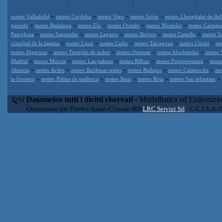
-
-
-
-
meteo Valladolid
meteo Cordoba
meteo Vigo
meteo Gijón
meteo Lhospitalet de llo
-
-
-
-
-
tenerife
meteo Badalona
meteo Elx
meteo Oviedo
meteo Móstoles
meteo Cartage
-
-
-
-
-
Pamplona
meteo Santander
meteo Legants
meteo Burgos
meteo Castello
meteo S
-
-
-
-
-
cristóbal de la laguna
meteo Leon
meteo Cadiz
meteo Tarragona
meteo Lleida
me
-
-
-
-
meteo Algeciras
meteo Torrejón de ardoz
meteo Ourense
meteo Alcobendas
meteo 
-
-
-
-
-
Madrid
meteo Murcia
meteo Las palmas
meteo Bilbao
meteo Fuerteventura
mete
-
-
-
-
-
Almeria
meteo Aviles
meteo Bardenas reales
meteo Badajoz
meteo Calamocha
me
-
-
-
-
-
la frontera
meteo Palma de mallorca
meteo Reus
meteo Rota
meteo San sebastian
ï¿½ Datameteo tutti i diritti riservati
- Modellistica ed Elaborazi
Ottimizzato per Firefox-Safari-Chrome-IE8
LRC Servizi Srl
- C.C.I.A.A. 