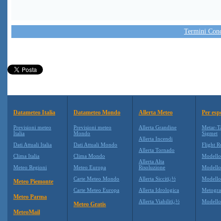
Termini Condi
Datameteo Italia
Datameteo Mondo
Allerta Meteo
Per esp
Previsioni meteo
Previsioni meteo
Allerta Grandine
Metar-T
Italia
Mondo
Sigmet
Allerta Incendi
Dati Attuali Italia
Dati Attuali Mondo
Flight R
Allerta Tornado
Clima Italia
Clima Mondo
Modell
Allerta Alta
Meteo Regioni
Meteo Europa
Risoluzione
Modell
Carte Meteo Mondo
Allerta Siccitï¿½
Modello
Meteo Piemonte
Carte Meteo Europa
Allerta Idrologica
Metogr
Meteo Parma
Allerta Viabilitï¿½
Modell
Meteo Gratis
MeteoMail