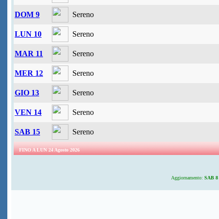
DOM 9
Sereno
LUN 10
Sereno
MAR 11
Sereno
MER 12
Sereno
GIO 13
Sereno
VEN 14
Sereno
SAB 15
Sereno
FINO A LUN 24 Agosto 2026
Aggiornamento:
SAB 8 