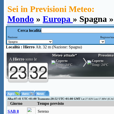
Sei in Previsioni Meteo:
Mondo
»
Europa
» Spagna »
Cerca località
Nazione:
Regione/sta
Località :
Hierro
Alt. 32 m (Nazione: Spagna)
Meteo attuale*
Prossima
A
Hierro
sono le
Coperto
Coperto
Temp:
24°C
Temp:
24°C
Alba:07:41 UTC+01:00 Tramonto:20:52 UTC+01:00 GMT
Lat:27.82N Lon:17.88W (ICAO
Giorno
Tempo previsto
SAB 8
Sereno