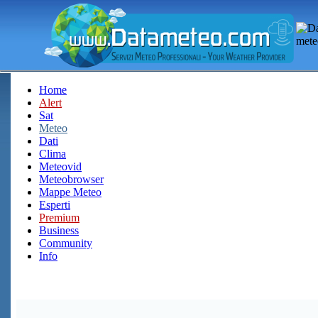
Home
Alert
Sat
Meteo
Dati
Clima
Meteovid
Meteobrowser
Mappe Meteo
Esperti
Premium
Business
Community
Info