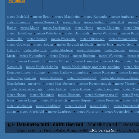
MeteoMail
-
-
-
-
-
meteo Bielefeld
meteo Bonn
meteo Mannheim
meteo Karlsruhe
meteo Amburgo
-
-
-
-
-
meteo Chemnitz
meteo Brunswick
meteo Halle
meteo Krefeld
meteo Kiel
meteo 
-
-
-
-
-
Hamm
meteo Mainz
meteo Saarbrucken
meteo Herne
meteo Mulheim
meteo Osn
-
-
-
-
meteo Heidelberg
meteo Paderborn
meteo Darmstadt
meteo Wurzburg
meteo Ratis
-
-
-
-
meteo Ulm
meteo Bottrop
meteo Pforzheim
meteo Offenbach
meteo Bremerhaven
-
-
-
-
-
meteo Coblenza
meteo Siegen
meteo Bergisch gladbach
meteo Jena
meteo Gera
-
-
-
-
-
Friburgo
meteo Magonza
meteo Marburg
meteo Ratisbona
meteo Weimar
meteo 
-
-
-
-
-
Lipsia
meteo Nuremberg
meteo Dresda
meteo Bochum
meteo Wuppertal
meteo A
-
-
-
-
-
bonn
meteo Duesseldorf
meteo Monaco
meteo Hannover
meteo Hahn
meteo Hes
-
-
-
Norvenich
meteo Friedrichshafen
meteo Mecklenburg-pommern, parchim
meteo Neu
-
-
-
Donaueschingen - villingen
meteo Baden wurttemberg
meteo Konstanz
meteo Braun
-
-
-
meteo Spangdahlem
meteo Ramstein
meteo Butzweilerhof
meteo Mebstetten - albstad
-
-
-
Gluecksburg - meierwik
meteo Idar-oberstein
meteo Kuemmersruck
meteo Meppen
-
-
-
-
-
meteo Rheine-bentlage
meteo Fritzlar
meteo Itzehoe
meteo Laupheim
meteo Men
-
-
-
-
meteo Hanau
meteo Hohenfels
meteo Illesheim
meteo Kitzingen usa af
meteo Egge
-
-
-
-
-
Jever
meteo Laage
meteo Noervenich
meteo Hopsten
meteo Preschen
meteo Schl
-
-
-
-
meteo Wiesbaden
meteo Landsberg
meteo Buechel
meteo Erding
meteo Fuerstenfe
-
-
-
-
-
donau
meteo Pferdsfeld
meteo Laarbruch
meteo Nordhorn
meteo Guetersloh
met
ï¿½ Datameteo tutti i diritti riservati
- Modellistica ed Elaborazi
Ottimizzato per Firefox-Safari-Chrome-IE8
LRC Servizi Srl
- C.C.I.A.A. 