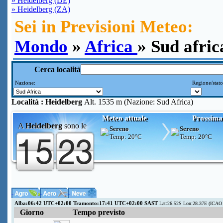
» Heidelberg (DE)
» Heidelberg (ZA)
Sei in Previsioni Meteo:
Mondo
»
Africa
» Sud afric
Cerca località
Nazione:
Regione/stat
Località :
Heidelberg
Alt. 1535 m (Nazione: Sud Africa)
Meteo attuale
Prossima
A
Heidelberg
sono le
Sereno
Sereno
Temp:
20°C
Temp:
20°C
Alba:06:42 UTC+02:00 Tramonto:17:41 UTC+02:00 SAST
Lat:26.52S Lon:28.37E (ICAO 
Giorno
Tempo previsto