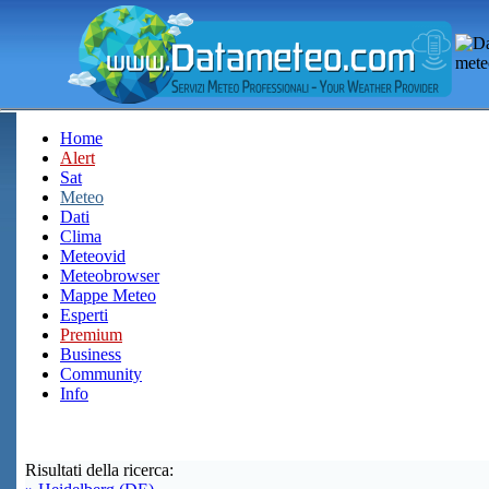
Home
Alert
Sat
Meteo
Dati
Clima
Meteovid
Meteobrowser
Mappe Meteo
Esperti
Premium
Business
Community
Info
Risultati della ricerca: