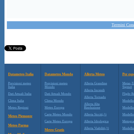
Termini Condi
Datameteo Italia
Datameteo Mondo
Allerta Meteo
Per esp
Previsioni meteo
Previsioni meteo
Allerta Grandine
Metar-T
Italia
Mondo
Sigmet
Allerta Incendi
Dati Attuali Italia
Dati Attuali Mondo
Flight R
Allerta Tornado
Clima Italia
Clima Mondo
Modell
Allerta Alta
Meteo Regioni
Meteo Europa
Risoluzione
Modell
Carte Meteo Mondo
Allerta Siccitï¿½
Modello
Meteo Piemonte
Carte Meteo Europa
Allerta Idrologica
Metogr
Meteo Parma
Allerta Viabilitï¿½
Modell
Meteo Gratis