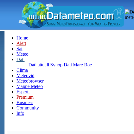
Home
Alert
Sat
Meteo
Dati
Dati attuali
Synop
Dati Mare
Boe
Clima
Meteovid
Meteobrowser
Mappe Meteo
Esperti
Premium
Business
Community
Info