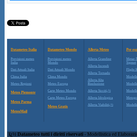
Datameteo Italia
Datameteo Mondo
Allerta Meteo
Per esp
Previsioni meteo
Previsioni meteo
Allerta Grandine
Metar-
Italia
Mondo
Sigmet
Allerta Incendi
Dati Attuali Italia
Dati Attuali Mondo
Flight 
Allerta Tornado
Clima Italia
Clima Mondo
Modell
Allerta Alta
Meteo Regioni
Meteo Europa
Risoluzione
Model
Carte Meteo Mondo
Allerta Siccitï¿½
Modell
Meteo Piemonte
Carte Meteo Europa
Allerta Idrologica
Metog
Meteo Parma
Allerta Viabilitï¿½
Model
Meteo Gratis
MeteoMail
ï¿½ Datameteo tutti i diritti riservati
- Modellistica ed Elaboraz