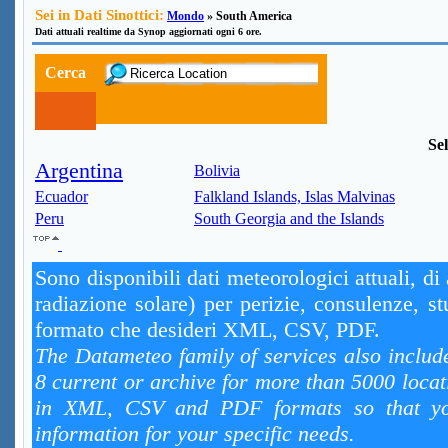
Sei in Dati Sinottici:
Mondo
» South America
Dati attuali realtime da Synop aggiornati ogni 6 ore.
Cerca
Sel
Argentina
Bolivia
Ecuador
Falkland Islands, Islas Malvinas
Peru
South Georgia and the Islands
Sono disponibili dati meteorologici attuali, di
radiazione solare) per perizie, consulenze, st
formato che desideri XML, CSV, PDF.
The Datameteo family of services also includ
8 current or archive for more than 5000 locat
in XML, CSV and PDF formats so that you
information for your specific needs.