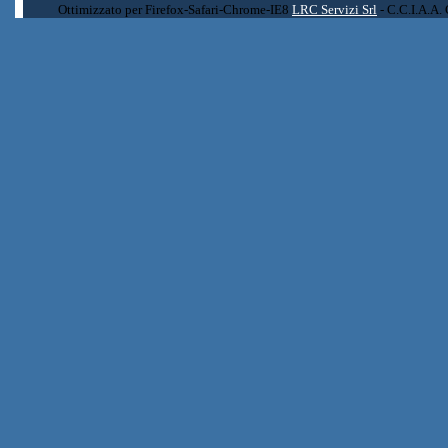
Ottimizzato per Firefox-Safari-Chrome-IE8
LRC Servizi Srl
- C.C.I.A.A.