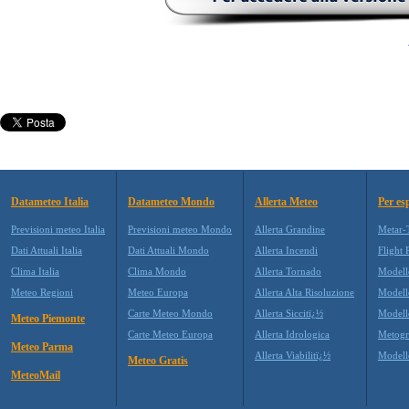
Datameteo Italia
Datameteo Mondo
Allerta Meteo
Per es
Previsioni meteo Italia
Previsioni meteo Mondo
Allerta Grandine
Metar-
Dati Attuali Italia
Dati Attuali Mondo
Allerta Incendi
Flight 
Clima Italia
Clima Mondo
Allerta Tornado
Modell
Meteo Regioni
Meteo Europa
Allerta Alta Risoluzione
Model
Carte Meteo Mondo
Allerta Siccitï¿½
Modell
Meteo Piemonte
Carte Meteo Europa
Allerta Idrologica
Metog
Meteo Parma
Allerta Viabilitï¿½
Model
Meteo Gratis
MeteoMail