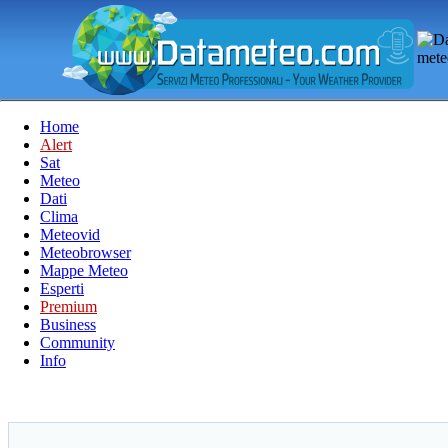
Home
Alert
Sat
Meteo
Dati
Clima
Meteovid
Meteobrowser
Mappe Meteo
Esperti
Premium
Business
Community
Info