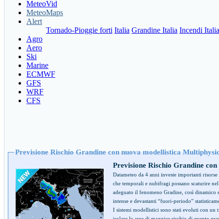
MeteoVid
MeteoMaps
Alert
Tornado-Pioggie forti
Italia
Grandine Italia
Incendi Itali
Agro
Aero
Ski
Marine
ECMWF
GFS
WRF
CFS
Previsione Rischio Grandine con nuova modellistica Multiphysi
Previsione Rischio Grandine con
Datameteo da 4 anni investe importanti risorse i
che temporali e nubifragi possano scaturire ne
adeguato il fenomeno Gradine, così dinamico e 
intense e devastanti “fuori-periodo” statistica
I sistemi modellistici sono stati evoluti con un 
isolare le aree di maggior rischio di evento gra