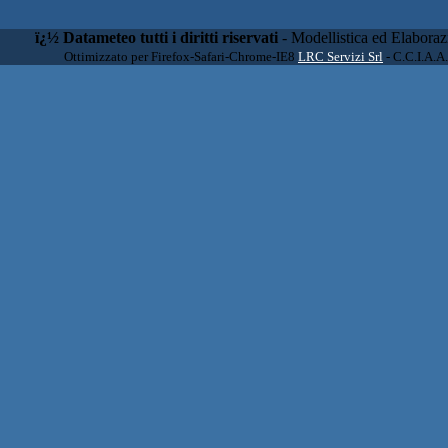
ï¿½ Datameteo tutti i diritti riservati
- Modellistica ed Elabora
Ottimizzato per Firefox-Safari-Chrome-IE8
LRC Servizi Srl
- C.C.I.A.A