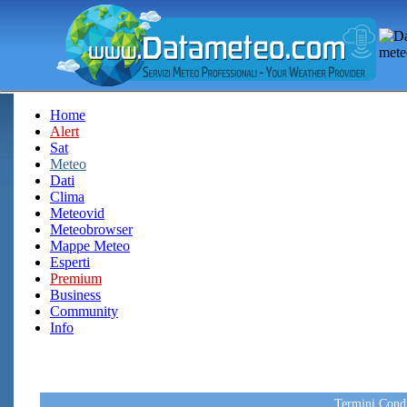
Home
Alert
Sat
Meteo
Dati
Clima
Meteovid
Meteobrowser
Mappe Meteo
Esperti
Premium
Business
Community
Info
Termini Condiz