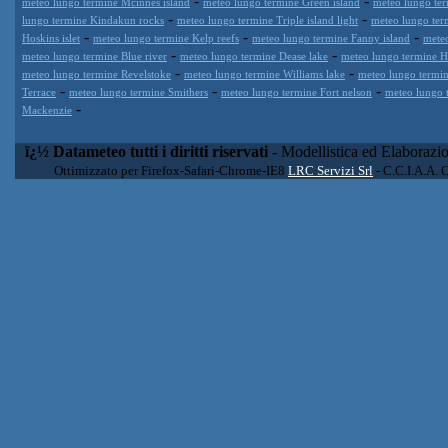
-
-
meteo lungo termine Mcinnes island
meteo lungo termine Green island
meteo lungo ter
-
-
lungo termine Kindakun rocks
meteo lungo termine Triple island light
meteo lungo ter
-
-
-
Hoskins islet
meteo lungo termine Kelp reefs
meteo lungo termine Fanny island
meteo
-
-
meteo lungo termine Blue river
meteo lungo termine Dease lake
meteo lungo termine 
-
-
meteo lungo termine Revelstoke
meteo lungo termine Williams lake
meteo lungo termi
-
-
-
Terrace
meteo lungo termine Smithers
meteo lungo termine Fort nelson
meteo lungo 
-
Mackenzie
ï¿½ Datameteo tutti i diritti riservati
- Modellistica ed Elaborazi
Ottimizzato per Firefox-Safari-Chrome-IE8
LRC Servizi Srl
- C.C.I.A.A. 