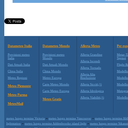
Datameteo Italia
Datameteo Mondo
Allerta Meteo
Per esp
Previsioni meteo
Previsioni meteo
Allerta Grandine
Metar-T
Italia
Mondo
Sigmet
Allerta Incendi
Dati Attuali Italia
Dati Attuali Mondo
Flight R
Allerta Tornado
Clima Italia
Clima Mondo
Modell
Allerta Alta
Meteo Regioni
Meteo Europa
Risoluzione
Modell
Carte Meteo Mondo
Allerta Siccitï¿½
Modello
Meteo Piemonte
Carte Meteo Europa
Allerta Idrologica
Metogr
Meteo Parma
Allerta Viabilitï¿½
Modell
Meteo Gratis
MeteoMail
-
-
meteo lungo termine Victoria
meteo lungo termine Vancouver
meteo lungo termine Abb
-
-
lightstation
meteo lungo termine Addenbrooke island light
meteo lungo termine Sikanni