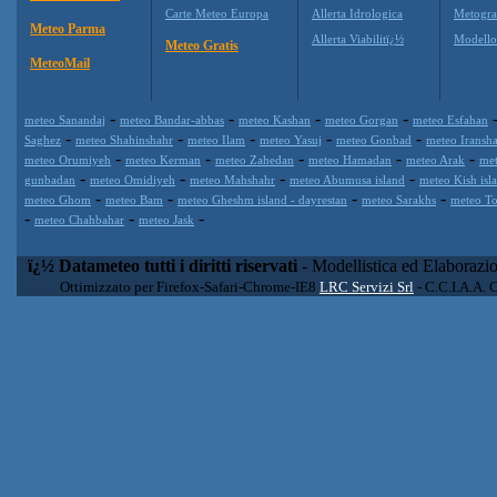
Carte Meteo Europa
Allerta Idrologica
Metogr
Meteo Parma
Allerta Viabilitï¿½
Modell
Meteo Gratis
MeteoMail
-
-
-
-
meteo Sanandaj
meteo Bandar-abbas
meteo Kashan
meteo Gorgan
meteo Esfahan
-
-
-
-
-
Saghez
meteo Shahinshahr
meteo Ilam
meteo Yasuj
meteo Gonbad
meteo Iransh
-
-
-
-
-
meteo Orumiyeh
meteo Kerman
meteo Zahedan
meteo Hamadan
meteo Arak
me
-
-
-
-
gunbadan
meteo Omidiyeh
meteo Mahshahr
meteo Abumusa island
meteo Kish isla
-
-
-
-
meteo Ghom
meteo Bam
meteo Gheshm island - dayrestan
meteo Sarakhs
meteo To
-
-
-
meteo Chahbahar
meteo Jask
ï¿½ Datameteo tutti i diritti riservati
- Modellistica ed Elaborazi
Ottimizzato per Firefox-Safari-Chrome-IE8
LRC Servizi Srl
- C.C.I.A.A. 