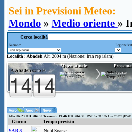
Sei in Previsioni Meteo:
Mondo
»
Medio oriente
» I
Cerca località
Nazione:
Regione/sta
Località :
Abadeh
Alt. 2004 m (Nazione: Iran rep islam)
Meteo attuale
Prossima
A
Abadeh
sono le
Nubi Sparse
Nubi Sparse
Temp:
27°C
Temp:
27°C
Alba:06:23 UTC+04:30 Tramonto:19:46 UTC+04:30 IRST
Lat:31.18N Lon:52.67E (ICAO V
Giorno
Tempo previsto
SAB 8
Nubi Sparse