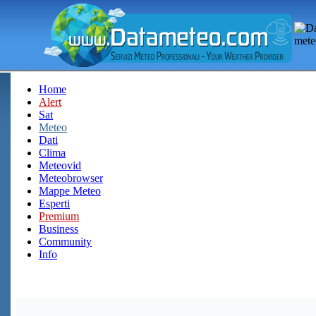
Home
Alert
Sat
Meteo
Dati
Clima
Meteovid
Meteobrowser
Mappe Meteo
Esperti
Premium
Business
Community
Info