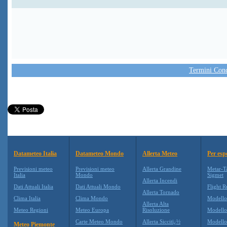
Termini Condi
Datameteo Italia
Datameteo Mondo
Allerta Meteo
Per esp
Previsioni meteo
Previsioni meteo
Allerta Grandine
Metar-T
Italia
Mondo
Sigmet
Allerta Incendi
Dati Attuali Italia
Dati Attuali Mondo
Flight R
Allerta Tornado
Clima Italia
Clima Mondo
Modell
Allerta Alta
Meteo Regioni
Meteo Europa
Risoluzione
Modell
Carte Meteo Mondo
Allerta Siccitï¿½
Modello
Meteo Piemonte