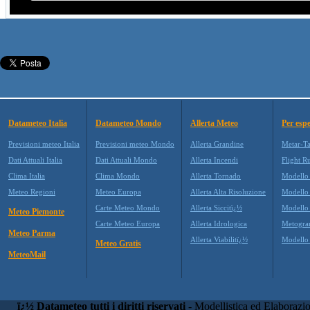
Datameteo Italia
Datameteo Mondo
Allerta Meteo
Per espe
Previsioni meteo Italia
Previsioni meteo Mondo
Allerta Grandine
Metar-T
Dati Attuali Italia
Dati Attuali Mondo
Allerta Incendi
Flight R
Clima Italia
Clima Mondo
Allerta Tornado
Modello
Meteo Regioni
Meteo Europa
Allerta Alta Risoluzione
Modell
Carte Meteo Mondo
Allerta Siccitï¿½
Modello
Meteo Piemonte
Carte Meteo Europa
Allerta Idrologica
Metogr
Meteo Parma
Allerta Viabilitï¿½
Modell
Meteo Gratis
MeteoMail
ï¿½ Datameteo tutti i diritti riservati
- Modellistica ed Elaborazi