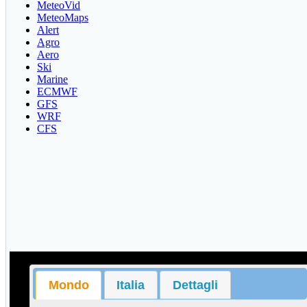
MeteoVid
MeteoMaps
Alert
Agro
Aero
Ski
Marine
ECMWF
GFS
WRF
CFS
Mondo
Italia
Dettagli