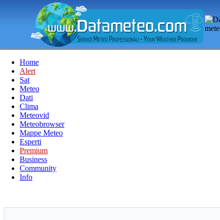
Home
Alert
Sat
Meteo
Dati
Clima
Meteovid
Meteobrowser
Mappe Meteo
Esperti
Premium
Business
Community
Info