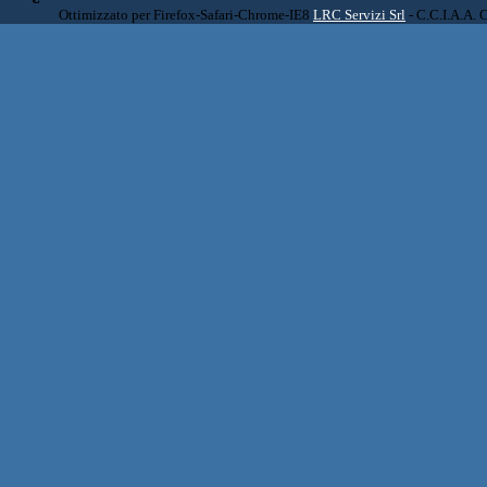
Ottimizzato per Firefox-Safari-Chrome-IE8
LRC Servizi Srl
- C.C.I.A.A. 