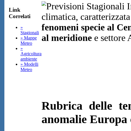
Link
climatica, caratterizzata
Correlati
fenomeni specie al Ce
»
Stagionali
al meridione
e settore 
» Mappe
Meteo
»
Agricoltura
ambiente
» Modelli
Meteo
Rubrica delle te
anomalie Europa e