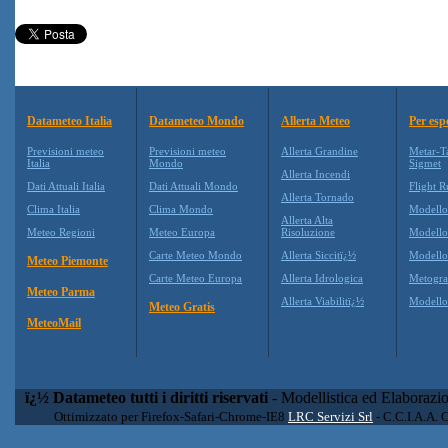
Datameteo Italia
Datameteo Mondo
Allerta Meteo
Per esp
Previsioni meteo
Previsioni meteo
Allerta Grandine
Metar-T
Italia
Mondo
Sigmet
Allerta Incendi
Dati Attuali Italia
Dati Attuali Mondo
Flight R
Allerta Tornado
Clima Italia
Clima Mondo
Modell
Allerta Alta
Meteo Regioni
Meteo Europa
Risoluzione
Modell
Carte Meteo Mondo
Allerta Siccitï¿½
Modello
Meteo Piemonte
Carte Meteo Europa
Allerta Idrologica
Metogr
Meteo Parma
Allerta Viabilitï¿½
Modell
Meteo Gratis
MeteoMail
ï¿½ Datameteo tutti i diritti riservati
- Modellistica ed Elaborazi
Ottimizzato per Firefox-Safari-Chrome-IE8
LRC Servizi Srl
- C.C.I.A.A. 