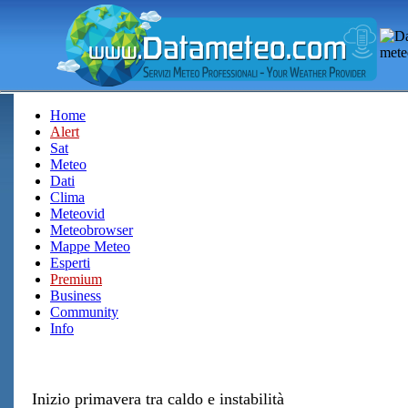
Home
Alert
Sat
Meteo
Dati
Clima
Meteovid
Meteobrowser
Mappe Meteo
Esperti
Premium
Business
Community
Info
Inizio primavera tra caldo e instabilità