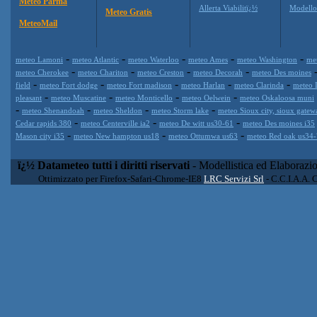
Meteo Parma
Allerta Viabilitï¿½
Modell
Meteo Gratis
MeteoMail
-
-
-
-
-
meteo Lamoni
meteo Atlantic
meteo Waterloo
meteo Ames
meteo Washington
me
-
-
-
-
meteo Cherokee
meteo Chariton
meteo Creston
meteo Decorah
meteo Des moines
-
-
-
-
-
field
meteo Fort dodge
meteo Fort madison
meteo Harlan
meteo Clarinda
meteo 
-
-
-
-
pleasant
meteo Muscatine
meteo Monticello
meteo Oelwein
meteo Oskaloosa muni
-
-
-
-
meteo Shenandoah
meteo Sheldon
meteo Storm lake
meteo Sioux city, sioux gatew
-
-
-
Cedar rapids 380
meteo Centerville ia2
meteo De witt us30-61
meteo Des moines i35
-
-
-
Mason city i35
meteo New hampton us18
meteo Ottumwa us63
meteo Red oak us34
ï¿½ Datameteo tutti i diritti riservati
- Modellistica ed Elaborazi
Ottimizzato per Firefox-Safari-Chrome-IE8
LRC Servizi Srl
- C.C.I.A.A. 