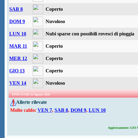
SAB 8
Coperto
DOM 9
Nuvoloso
LUN 10
Nubi sparse con possibili rovesci di pioggia
MAR 11
Coperto
MER 12
Coperto
GIO 13
Coperto
VEN 14
Nuvoloso
FINO A SAB 22 Agosto 2026
Allerte rilevate
Molto caldo:
VEN 7
,
SAB 8
,
DOM 9
,
LUN 10
Aggiornamento:
GIO 6 