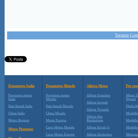
Termini Condi
Datameteo Italia
Datameteo Mondo
Allerta Meteo
Per esp
Previsioni meteo
Previsioni meteo
Allerta Grandine
Metar-T
Italia
Mondo
Sigmet
Allerta Incendi
Dati Attuali Italia
Dati Attuali Mondo
Flight R
Allerta Tornado
Clima Italia
Clima Mondo
Modell
Allerta Alta
Meteo Regioni
Meteo Europa
Risoluzione
Modell
Carte Meteo Mondo
Allerta Siccitï¿½
Modello
Meteo Piemonte
Carte Meteo Europa
Allerta Idrologica
Metogr