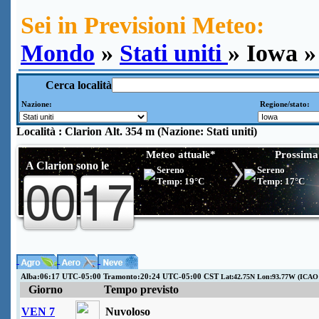
Sei in Previsioni Meteo:
Mondo
»
Stati uniti
» Iowa »
Cerca località
Nazione:
Regione/stato:
Località :
Clarion
Alt. 354 m (Nazione: Stati uniti)
Meteo attuale*
Prossima
A
Clarion
sono le
Sereno
Sereno
Temp:
19°C
Temp:
17°C
Alba:06:17 UTC-05:00 Tramonto:20:24 UTC-05:00 CST
Lat:42.75N Lon:93.77W (ICAO
Giorno
Tempo previsto
VEN 7
Nuvoloso