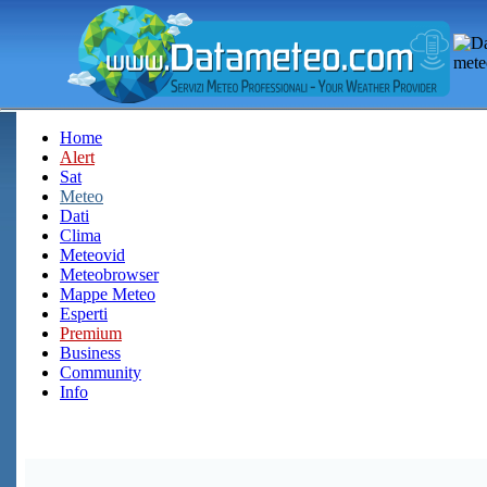
Home
Alert
Sat
Meteo
Dati
Clima
Meteovid
Meteobrowser
Mappe Meteo
Esperti
Premium
Business
Community
Info