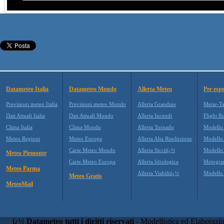
Datameteo Italia
Datameteo Mondo
Allerta Meteo
Per espe
Previsioni meteo Italia
Previsioni meteo Mondo
Allerta Grandine
Metar-T
Dati Attuali Italia
Dati Attuali Mondo
Allerta Incendi
Flight R
Clima Italia
Clima Mondo
Allerta Tornado
Modello
Meteo Regioni
Meteo Europa
Allerta Alta Risoluzione
Modell
Carte Meteo Mondo
Allerta Siccitï¿½
Modello
Meteo Piemonte
Carte Meteo Europa
Allerta Idrologica
Metogr
Meteo Parma
Allerta Viabilitï¿½
Modell
Meteo Gratis
MeteoMail
ï¿½ Datameteo tutti i diritti riservati
- Modellistica ed Elaborazi