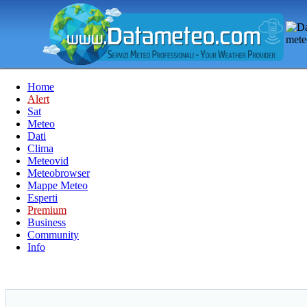
Home
Alert
Sat
Meteo
Dati
Clima
Meteovid
Meteobrowser
Mappe Meteo
Esperti
Premium
Business
Community
Info