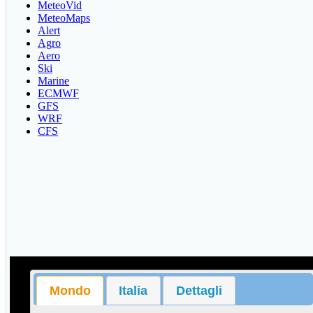
MeteoVid
MeteoMaps
Alert
Agro
Aero
Ski
Marine
ECMWF
GFS
WRF
CFS
Mondo
Italia
Dettagli