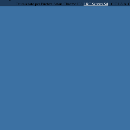
Ottimizzato per Firefox-Safari-Chrome-IE8
LRC Servizi Srl
- C.C.I.A.A. 