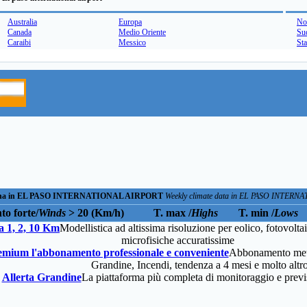
Australia
Europa
No
Canada
Medio Oriente
Su
Caraibi
Messico
Sta
timana in EL PASO INTERNATIONAL AIRPORT
Weekly climate data in EL PASO INTER
to forte/
Winds
> 20 (Km/h)
T. max /
Highs
T. min /
Lows
 1, 2, 10 Km
Modellistica ad altissima risoluzione per eolico, fotovolt
microfisiche accuratissime
mium l'abbonamento professionale e conveniente
Abbonamento meteo
Grandine, Incendi, tendenza a 4 mesi e molto altr
Allerta Grandine
La piattaforma più completa di monitoraggio e previ