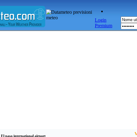
Login
Premium
V
 El paso international airport