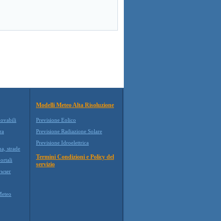
Modelli Meteo Alta Risoluzione
novabili
Previsione Eolico
ra
Previsione Radiazione Solare
Previsione Idroelettrica
ua, strade
Termini Condizioni e Policy del
ortali
servizio
wser
Meteo