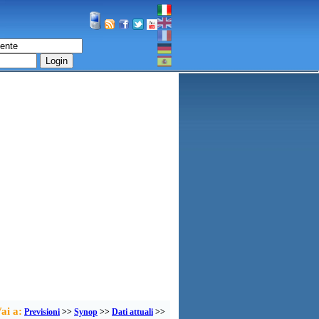
Login
ai a:
Previsioni
>>
Synop
>>
Dati attuali
>>