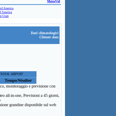
MeteoVid
rd America
d America
ti Uniti
Dati climatologici
Climate data
NATIONAL AIRPORT
Tempo/
Weather
aico, monitoraggio e previsione con
 all-in-one, Previsioni a 45 giorni,
o
sione grandine disponibile sul web