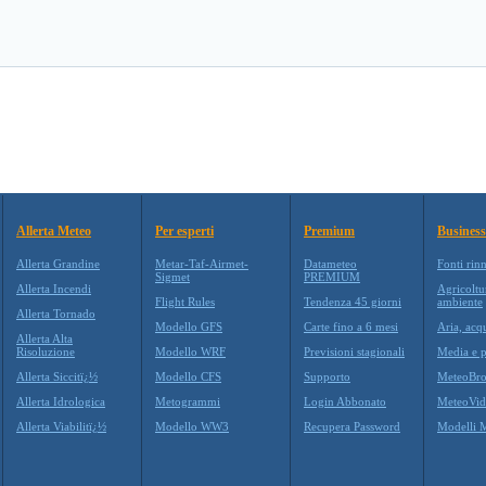
Allerta Meteo
Per esperti
Premium
Business
Allerta Grandine
Metar-Taf-Airmet-
Datameteo
Fonti rin
Sigmet
PREMIUM
Allerta Incendi
Agricoltu
Flight Rules
Tendenza 45 giorni
ambiente
Allerta Tornado
Modello GFS
Carte fino a 6 mesi
Aria, acq
Allerta Alta
Risoluzione
Modello WRF
Previsioni stagionali
Media e p
Allerta Siccitï¿½
Modello CFS
Supporto
MeteoBro
Allerta Idrologica
Metogrammi
Login Abbonato
MeteoVid
Allerta Viabilitï¿½
Modello WW3
Recupera Password
Modelli 