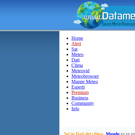
Home
Alert
Sat
Meteo
Dati
Clima
Meteovid
Meteobrowser
Mappe Meteo
Esperti
Premium
Business
Community
Info
Sei in Dati del clima:
Mondo
>>
>>
>>