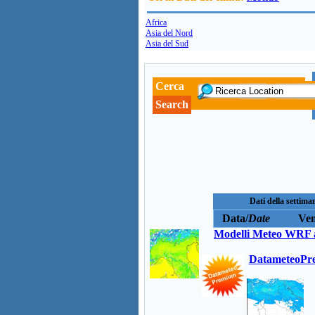
Africa
Asia del Nord
Asia del Sud
Cerca
Search
Dati della set
Data/
Date
Ven
Modelli Meteo WRF a
DatameteoPre